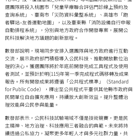
選團隊將投入桃園市「兒童早療聯合評估門診線上預約及
查詢系統」、臺南市「災防資料彙整系統」、高雄市「跑
者驛站–友善運動地圖」，以及臺東縣「消防設備自行申報
自動排程系統」，分別與地方政府合作開發專案，展開公
民科技解決地方議題的創新旅程。
數發部說明，現場同步安排入選團隊與地方政府進行互動
交流，展示政府部門積極導入公民科技、推動開放數位治
理的決心。獲選團隊將於年底前開發完成工具程式及使用
者測試，並預計於明(115)年第一季完成程式碼移轉及成果
報告。所有開發成果將遵循「公共程式標準」（Standard
for Public Code），釋出至公共程式平臺供其他縣市政府與
民間單位自由擴充應用，持續放大創新效益，提升整體治
理效能與公民參與能量。
數發部表示，公民科技試驗場域不僅是技術競賽，更是民
主精神、地方治理、科技應用三者融合的典範。未來將持
續透過公私協力，凝聚更多年輕人才與多元社群力量，共