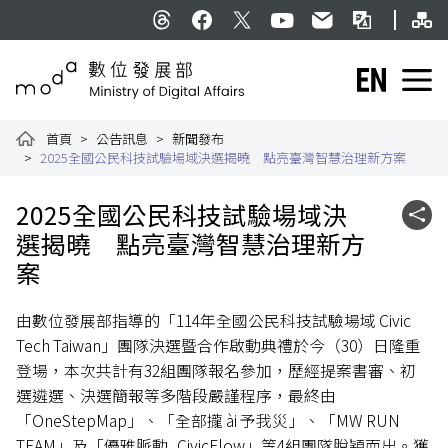
跳到主要內容
網
:::
Threads
facebook
X
YouTube
民意信箱
雙語詞彙
English
數位發展部全球資訊網
首頁
公告訊息
新聞發布
2025全國公民科技試驗場域決選揭曉 點亮臺灣智慧治理新方案
:::
2025全國公民科技試驗場域決
社群
選揭曉 點亮臺灣智慧治理新方
案
由數位發展部指導的「114年全國公民科技試驗場域 Civic
Tech Taiwan」團隊決選暨合作啟動典禮於今（30）日隆重
登場，本次共計有32組團隊報名參加，歷經提案書審、初
選遴選、決選簡報等多階段嚴謹程序，最終由
「OneStepMap」、「全部攏 ài 予我災」、「MW RUN
TEAM」及「優雅脈動_CivicFlow」等4組團隊脫穎而出。獲