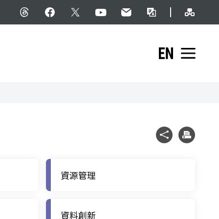
網站導
Threads
facebook
X
YouTube
民意信箱
雙語詞彙
English
展開
社群分享
列印
資源管理
資料創新