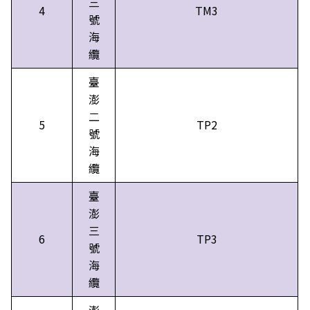
三
4
TM3
號
海
纜
臺
澎
二
5
TP2
號
海
纜
臺
澎
三
6
TP3
號
海
纜
澎