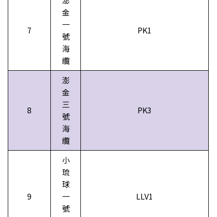
金
一
7
PK1
號
海
纜
澎
金
三
8
PK3
號
海
纜
小
琉
球
9
一
LLV1
號