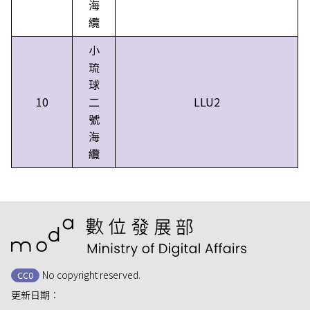
海
纜
小
琉
球
10
二
LLU2
號
海
纜
:::
No copyright reserved.
CC0
更新日期：