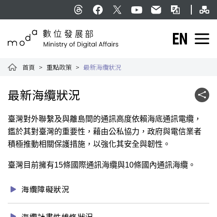
跳到主要內容
網
:::
Threads
facebook
X
YouTube
民意信箱
雙語詞彙
English
數位發展部全球資訊網
首頁
重點政策
最新海纜狀況
:::
最新海纜狀況
社群
臺灣對外聯繫及與離島間的通訊高度依賴海底通訊電纜，
鑑於其對臺灣的重要性，藉由公私協力，政府與電信業者
積極推動相關保護措施，以強化其安全與韌性。
臺灣目前擁有15條國際通訊海纜與10條國內通訊海纜。
海纜障礙狀況
海纜計畫性維修狀況