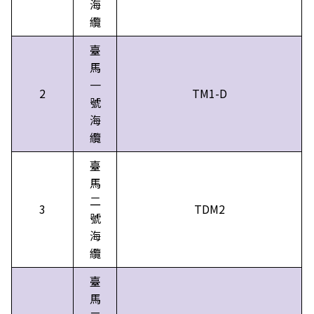
海
纜
臺
馬
一
2
TM1-D
號
海
纜
臺
馬
二
3
TDM2
號
海
纜
臺
馬