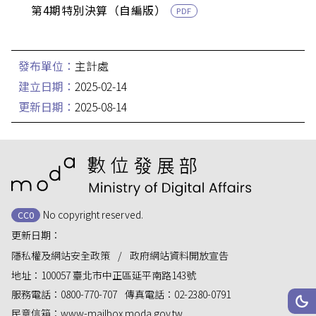
第4期特別決算（自編版）
PDF
發布單位：
主計處
建立日期：
2025-02-14
更新日期：
2025-08-14
:::
No copyright reserved.
CC0
更新日期：
隱私權及網站安全政策
政府網站資料開放宣告
地址：
100057 臺北市中正區延平南路143號
服務電話：
0800-770-707
傳真電話：
02-2380-0791
網站
深
民意信箱：
www-mailbox.moda.gov.tw