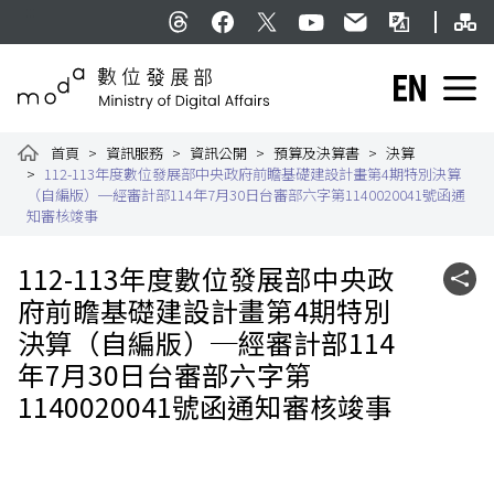
跳到主要內容
網
:::
Threads
facebook
X
YouTube
民意信箱
雙語詞彙
English
數位發展部全球資訊網
首頁
資訊服務
資訊公開
預算及決算書
決算
112-113年度數位發展部中央政府前瞻基礎建設計畫第4期特別決算
（自編版）─經審計部114年7月30日台審部六字第1140020041號函通
知審核竣事
:::
112-113年度數位發展部中央政
社群
府前瞻基礎建設計畫第4期特別
決算（自編版）─經審計部114
年7月30日台審部六字第
1140020041號函通知審核竣事