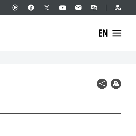
網站導
Threads
facebook
X
YouTube
民意信箱
雙語詞彙
English
展開
社群分享
列印