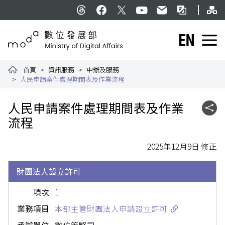
跳到主要內容
網
:::
Threads
facebook
X
YouTube
民意信箱
雙語詞彙
English
數位發展部全球資訊網
首頁
資訊服務
申辦及服務
人民申請案件處理期間表及作業流程
:::
人民申請案件處理期間表及作業
社群
流程
2025年12月9日 修正
財團法人設立許可
1
本部主管財團法人申請設立許可