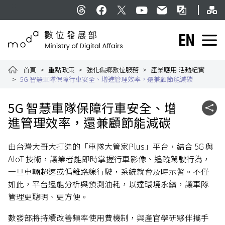
跳到主要內容
網
:::
Threads
facebook
X
YouTube
民意信箱
雙語詞彙
English
數位發展部全球資訊網
首頁
重點政策
強化偏鄉數位服務
產業應用 活動紀實
5G 智慧車隊保障行車安全、增進管理效率，還兼顧節能減碳
:::
5G 智慧車隊保障行車安全、增
社群
進管理效率，還兼顧節能減碳
由台灣大哥大打造的「車隊大管家Plus」平台，結合 5G 與
AloT 技術，讓業者能即時掌握行車影像、追蹤駕駛行為，
一旦車輛超速或偏離路線行駛，系統就會及時示警。不僅
如此，平台還能分析與預測油耗，以達環境永續，讓車隊
管理更聰明、更方便。
數發部將持續改善頻率使用費機制，與產官學研夥伴攜手