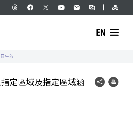
網站導
Threads
facebook
X
YouTube
民意信箱
雙語詞彙
English
展開
即日生效
之指定區域及指定區域涵
社群分享
列印