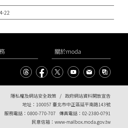
4-22
務
關於moda
Threads
facebook
X
YouTube
民意信箱
雙語
隱私權及網站安全政策
政府網站資料開放宣告
地址：
100057 臺北市中正區延平南路143號
服務電話：
0800-770-707
傳真電話：
02-2380-0791
民意信箱：
www-mailbox.moda.gov.tw