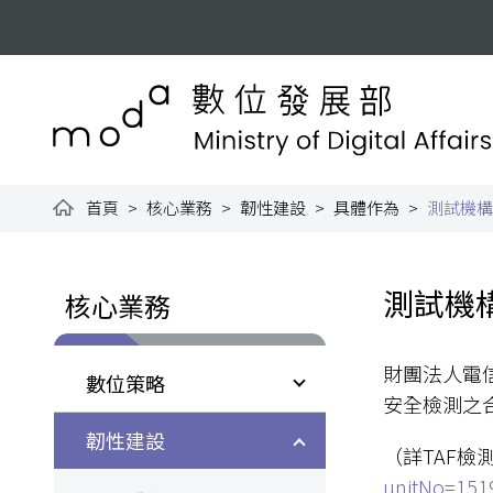
跳到主要內容
:::
數位發展部全球資訊網
首頁
核心業務
韌性建設
具體作為
測試機構
:::
:::
測試機
核心業務
財團法人電
數位策略
安全檢測之
韌性建設
（詳TAF檢
unitNo=151