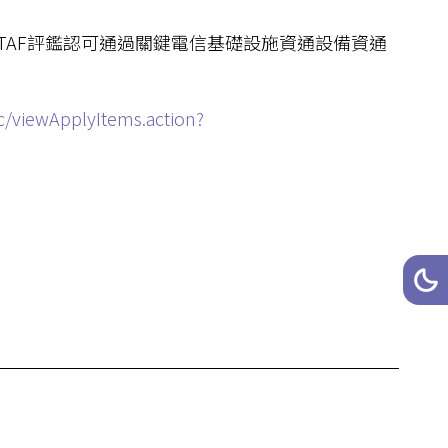
TAF評鑑認可通過關鍵電信基礎設施資通設備資通
sic/viewApplyItems.action?
網站
深