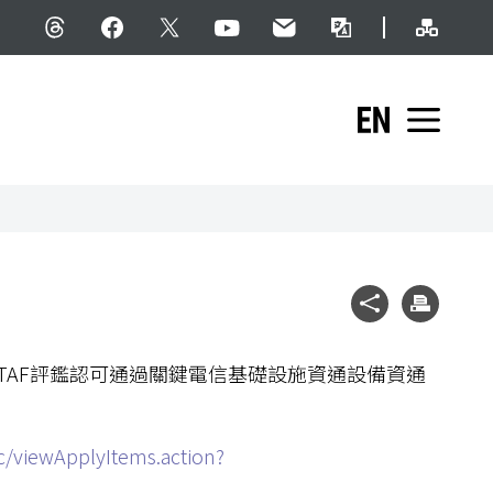
網站導
Threads
facebook
X
YouTube
民意信箱
雙語詞彙
English
展開
社群分享
列印
TAF評鑑認可通過關鍵電信基礎設施資通設備資通
sic/viewApplyItems.action?