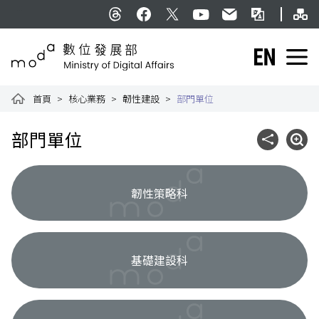
跳到主要內容
網
:::
Threads
facebook
X
YouTube
民意信箱
雙語詞彙
English
數位發展部全球資訊網
首頁
核心業務
韌性建設
部門單位
:::
部門單位
社群分享
展開
韌性策略科
基礎建設科