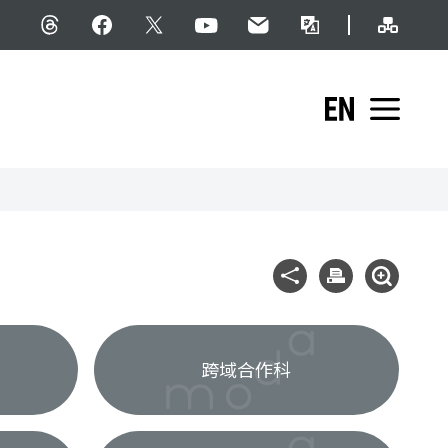
網站導
Threads
facebook
X
YouTube
民意信箱
雙語詞彙
English
展開
社群分享
列印
展開查詢
跨域合作科