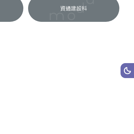
資通建設科
網站
深