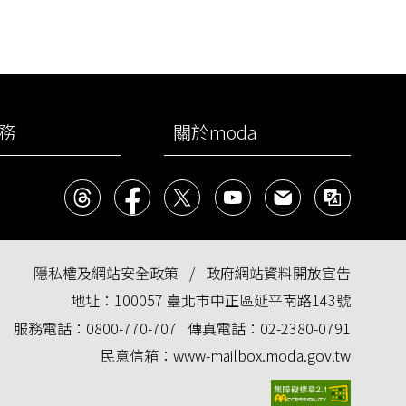
務
關於moda
Threads
facebook
X
YouTube
民意信箱
雙語
隱私權及網站安全政策
政府網站資料開放宣告
地址：
100057 臺北市中正區延平南路143號
服務電話：
0800-770-707
傳真電話：
02-2380-0791
民意信箱：
www-mailbox.moda.gov.tw