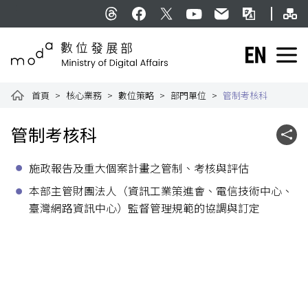
跳到主要內容
網
:::
Threads
facebook
X
YouTube
民意信箱
雙語詞彙
English
數位發展部全球資訊網
首頁
核心業務
數位策略
部門單位
管制考核科
:::
管制考核科
社群
施政報告及重大個案計畫之管制、考核與評估
本部主管財團法人（資訊工業策進會、電信技術中心、
臺灣網路資訊中心）監督管理規範的協調與訂定