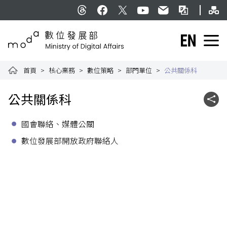
跳到主要內容
網
:::
Threads
facebook
X
YouTube
民意信箱
雙語詞彙
English
數位發展部全球資訊網
首頁
核心業務
數位策略
部門單位
公共關係科
:::
公共關係科
社群
國會聯絡、媒體公關
數位發展部開放政府聯絡人