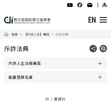
跳到主要內容
網
:::
數位發展部數位產業署-ADI
數位產業署Facebook
民意信箱
English
數位產業署全球資訊網
首頁
【斥詐人生】專區
斥詐法典
:::
斥詐法典
社群分享
展開
斥詐人生法規專區
能量登錄名單
共
2
筆資料