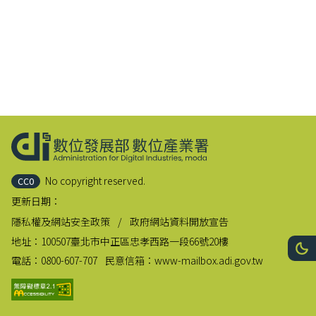
:::
No copyright reserved.
CC0
更新日期：
隱私權及網站安全政策
政府網站資料開放宣告
地址：
100507臺北市中正區忠孝西路一段66號20樓
網站
深
電話：
0800-607-707
民意信箱：
www-mailbox.adi.gov.tw