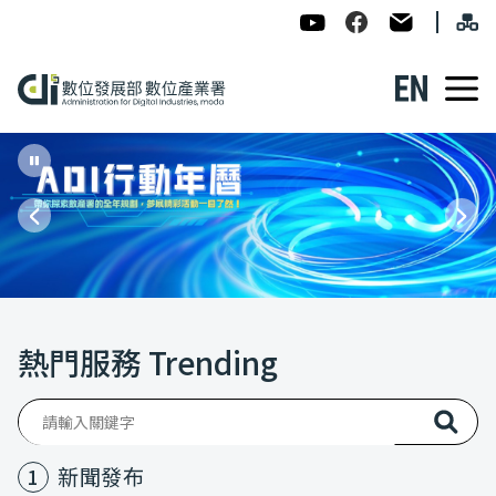
跳到主要內容
網
:::
數位發展部數位產業署-ADI
數位產業署Facebook
民意信箱
English
數位產業署全球資訊網
ADI行動年曆
暫停輪播主圖
上一則主題
下一
:::
熱門服務 Trending
送出
新聞發布
1