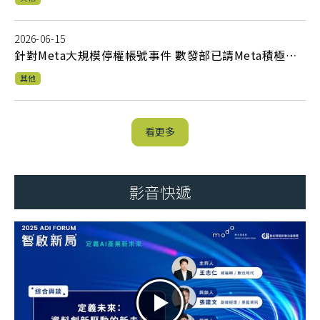
2026-06-15
針對Meta大規模停權帳號事件 數發部已請Meta積極協
助復權並啟動調查
其他
看更多
影音快遞