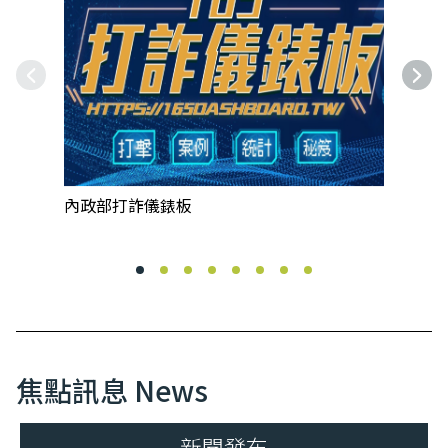
上一組精選內容
下一
內政部打詐儀錶板
「
電
焦點訊息 News
新聞發布