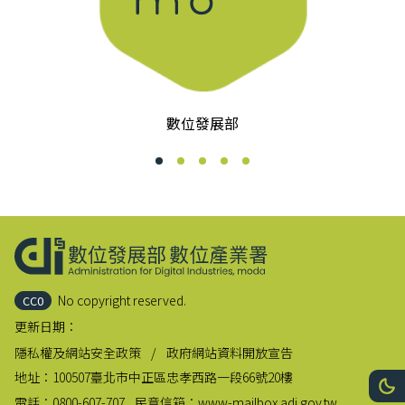
數位發展部
:::
No copyright reserved.
CC0
更新日期：
隱私權及網站安全政策
政府網站資料開放宣告
地址：
100507臺北市中正區忠孝西路一段66號20樓
網站
深
電話：
0800-607-707
民意信箱：
www-mailbox.adi.gov.tw