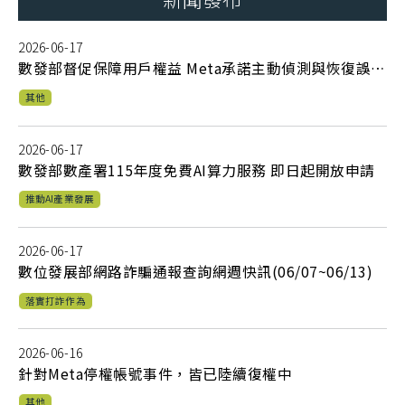
2026-06-17
數發部督促保障用戶權益 Meta承諾主動偵測與恢復誤封
帳號
其他
2026-06-17
數發部數產署115年度免費AI算力服務 即日起開放申請
推動AI產業發展
2026-06-17
數位發展部網路詐騙通報查詢網週快訊(06/07~06/13)
落實打詐作為
2026-06-16
針對Meta停權帳號事件，皆已陸續復權中
其他