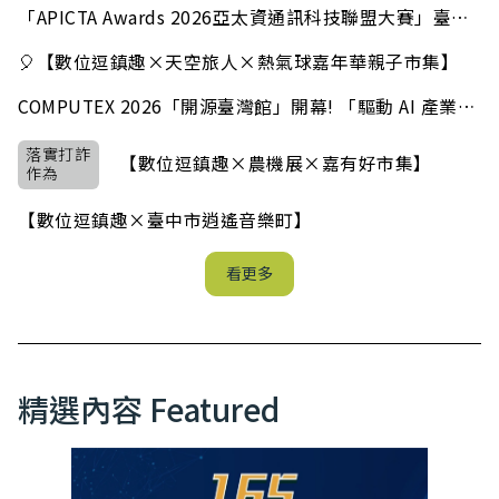
「APICTA Awards 2026亞太資通訊科技聯盟大賽」臺灣
代表隊徵件正式開跑
🎈【數位逗鎮趣×天空旅人×熱氣球嘉年華親子市集】
COMPUTEX 2026「開源臺灣館」開幕! 「驅動 AI 產業創
新與數位戰略實踐」
落實打詐
【數位逗鎮趣×農機展×嘉有好市集】
作為
【數位逗鎮趣×臺中市逍遙音樂町】
(活動報報)
看更多
精選內容 Featured