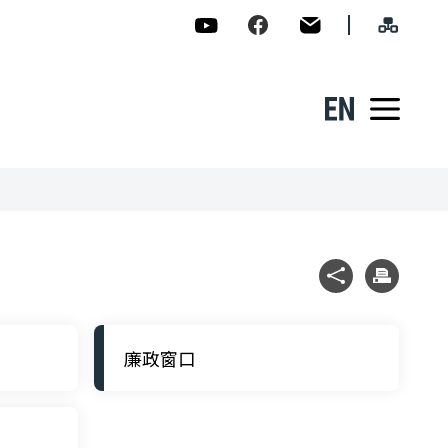
網站導
數位發展部數位產業署-ADI
數位產業署Facebook
民意信箱
English
展開
社群分享
列印
廉政窗口