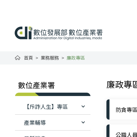
跳到主要內容
:::
數位產業署全球資訊網
首頁
業務服務
廉政專區
:::
:::
廉政專
數位產業署
【斥詐人生】專區
防貪專
產業輔導
公職人