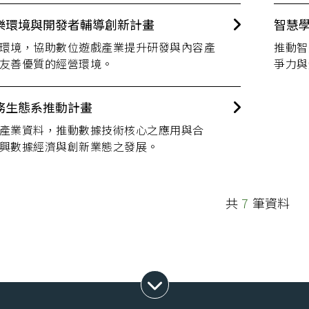
樂環境與開發者輔導創新計畫
智慧
環境，協助數位遊戲產業提升研發與內容產
推動智
友善優質的經營環境。
爭力與
務生態系推動計畫
產業資料，推動數據技術核心之應用與合
興數據經濟與創新業態之發展。
共
7
筆資料
展開子選單