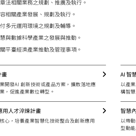
簽章法相關業務之規劃、推廣及執行。
內容相關產業發展、規劃及執行。
支付多元運用環境之規劃及輔導。
智慧與數據科學產業之發展與推動。
有關平臺經濟產業推動及管理事項。
計畫
AI 
業開發AI 創新技術或產品方案，擴散落地應
以產業
業，促進產業數位轉型。
構智慧
戰應用人才淬煉計畫
智慧
核心，培養產業智慧化技術整合及創新應用
以帶動
型動能