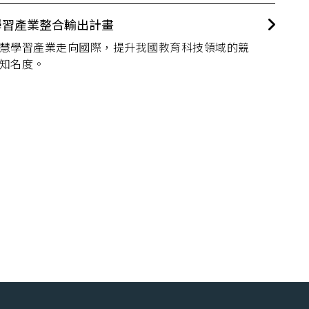
學習產業整合輸出計畫
慧學習產業走向國際，提升我國教育科技領域的競
知名度。