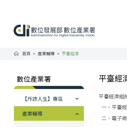
跳到主要內容
:::
數位產業署全球資訊網
首頁
產業輔導
平臺經濟
:::
:::
平臺經
數位產業署
平臺經濟組
【斥詐人生】專區
一、平臺
產業輔導
二、電子