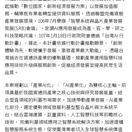
起推動「數位國家‧創新經濟發展方案」以發展加值服
務，輔導既有業者轉型提供資料服務， 透過聯盟完備資服
產業發展環境，106年7月舉辦「智慧系統與晶片產業發展
策展(SRB)會議」，定調AI應用發展成為產、官、學、研之
科技策略共識， 107年1月18日行政院院會通過「台灣AI 行
動計畫」，據此，本計畫依據行動計畫推動願景，「創新
體驗為先、軟硬攜手發展、激發產業最大動能」， 憑藉台
灣過去在資通訊產業的優勢基礎，規劃產業運用智慧科技
應用技術升級與服務創新，促進經濟發展並提高民眾生活
品質。
本案規劃以「產業AI化」、「AI產業化」為雙核心主軸，前
項奠基於我國資通訊產業之核心技術與研究發展能量，結
合垂直領域的利基市場需求， 加速帶動產業發展，AI產業
化部分，選定優勢領域發展利基型整合晶片與次系統平
台，結合雲端運算、巨量資料、人工智慧科技等前瞻核心
技術， 完備利基領域應用之智慧系統解決方案，加速建構
智慧服務系統生態，促使臺灣業者切入全球智慧系統價值