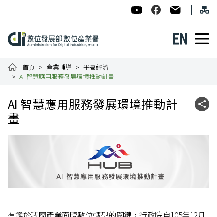
跳到主要內容
網
:::
數位發展部數位產業署-ADI
數位產業署Facebook
民意信箱
English
數位產業署全球資訊網
首頁
產業輔導
平臺經濟
AI 智慧應用服務發展環境推動計畫
:::
AI 智慧應用服務發展環境推動計
社群
畫
有鑑於我國產業面臨數位轉型的關鍵，行政院自105年12月