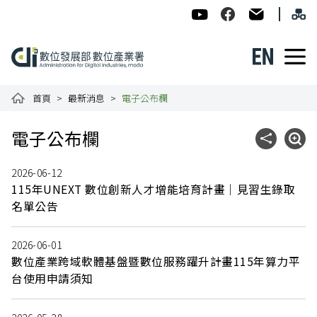
跳到主要內容
網
:::
數位發展部數位產業署-ADI
數位產業署Facebook
民意信箱
English
數位產業署全球資訊網
首頁
最新消息
電子公布欄
:::
電子公布欄
社群分享
展開
2026-06-12
115年UNEXT 數位創新人才增能培育計畫｜見習生錄取
名單公告
2026-06-01
數位產業跨域軟體基盤暨數位服務躍升計畫115年算力平
台使用申請須知