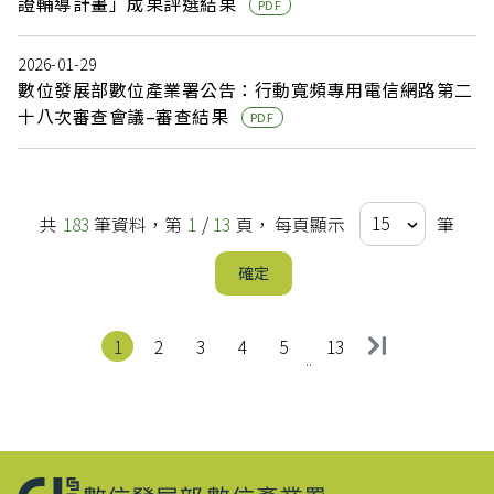
證輔導計畫」成果評選結果
PDF
2026-01-29
數位發展部數位產業署公告：行動寬頻專用電信網路第二
十八次審查會議–審查結果
PDF
共
183
筆資料，第
1
/
13
頁，
每頁顯示
筆
確定
1
2
3
4
5
13
..
:::