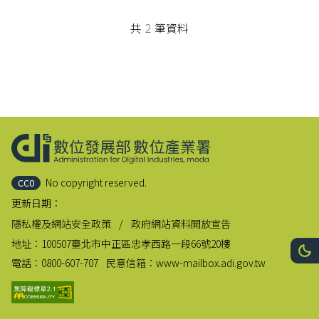
共
2
筆資料
:::
No copyright reserved.
CC0
更新日期：
隱私權及網站安全政策
政府網站資料開放宣告
地址：
100507臺北市中正區忠孝西路一段66號20樓
網站
深
電話：
0800-607-707
民意信箱：
www-mailbox.adi.gov.tw