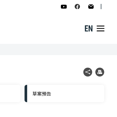
數位發展部數位產業署-ADI
數位產業署Facebook
民意信箱
English
展開
社群分享
列印
草案預告